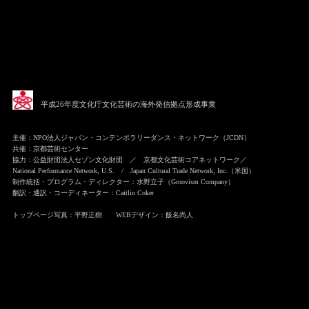
平成26年度文化庁文化芸術の海外発信拠点形成事業
主催：NPO法人ジャパン・コンテンポラリーダンス・ネットワーク（JCDN）
共催：京都芸術センター
協力：公益財団法人セゾン文化財団 ／ 京都文化芸術コアネットワーク／
National Performance Network, U.S. / Japan Cultural Trade Network, Inc.（米国）
制作統括・プログラム・ディレクター：水野立子（Groovism Company）
翻訳・通訳・コーディネーター：Caitlin Coker
トップページ写真：平野正樹 WEBデザイン：飯名尚人